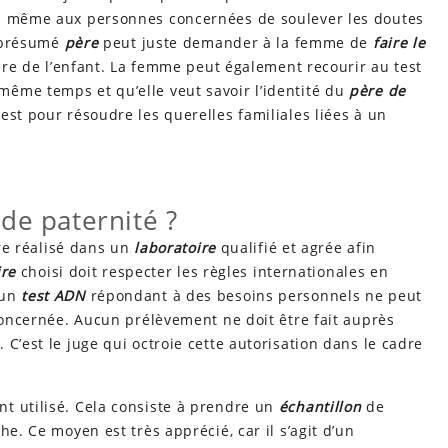
nd même aux personnes concernées de soulever les doutes
e présumé
père
peut juste demander à la femme de
faire le
père de l’enfant. La femme peut également recourir au test
ême temps et qu’elle veut savoir l’identité du
père
de
st pour résoudre les querelles familiales liées à un
de paternité ?
re réalisé dans un
laboratoire
qualifié et agrée afin
ire
choisi doit respecter les règles internationales en
cun
test ADN
répondant à des besoins personnels ne peut
 concernée. Aucun prélèvement ne doit être fait auprès
C’est le juge qui octroie cette autorisation dans le cadre
t utilisé. Cela consiste à prendre un
échantillon
de
he. Ce moyen est très apprécié, car il s’agit d’un