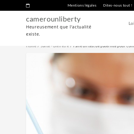
Mentions légales
Dites-nous tout !
camerounliberty
Lo
Heureusement que l'actualité
existe.
Home
Santé - Bien être
Faire un test de paternité pour con