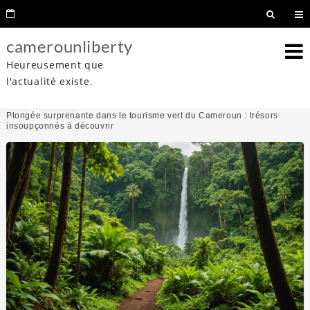
camerounliberty
Heureusement que
l'actualité existe.
Home
Tourisme
Plongée surprenante dans le tourisme vert du Cameroun : trésors
insoupçonnés à découvrir