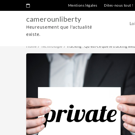
Mentions légales
Dites-nous tout !
camerounliberty
Lo
Heureusement que l'actualité
existe.
Home
Technologie
Tracking : Qu’est-ce que le tracking we